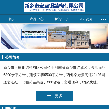
首页
产品中心
新闻中心
公司简介
公司简介
新乡市宏盛钢结构有限公司位于河南省新乡市红旗区，占地面积
6800余平方米，建筑面积5500平方米，西邻京港澳高速和107国
道交汇处，北临荷宝高速、308省道，交通便利，物流快捷。
更多
网架房