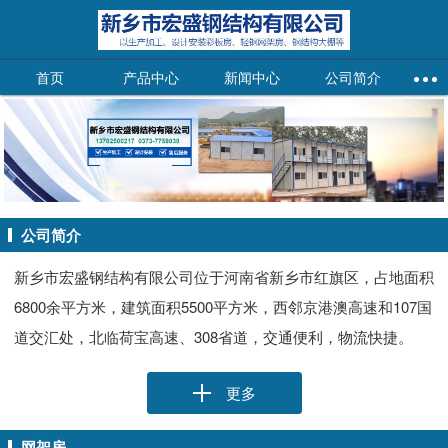
首页
产品中心
新闻中心
公司简介
公司简介
新乡市宏盛钢结构有限公司位于河南省新乡市红旗区，占地面积
6800余平方米，建筑面积5500平方米，西邻京港澳高速和107国
道交汇处，北临荷宝高速、308省道，交通便利，物流快捷。
更多
网架房