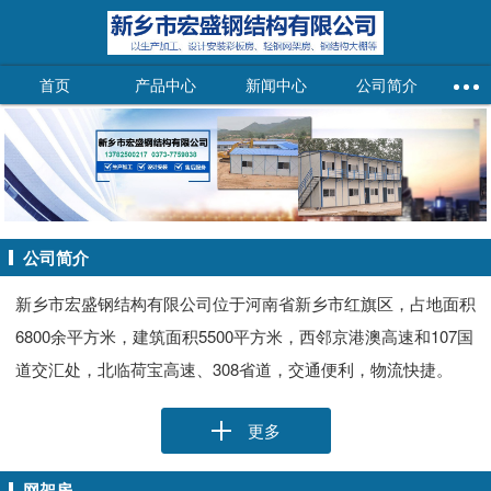
首页
产品中心
新闻中心
公司简介
公司简介
新乡市宏盛钢结构有限公司位于河南省新乡市红旗区，占地面积
6800余平方米，建筑面积5500平方米，西邻京港澳高速和107国
道交汇处，北临荷宝高速、308省道，交通便利，物流快捷。
更多
网架房